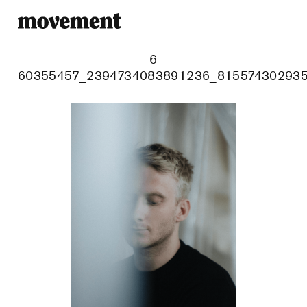
6
60355457_2394734083891236_815574302935